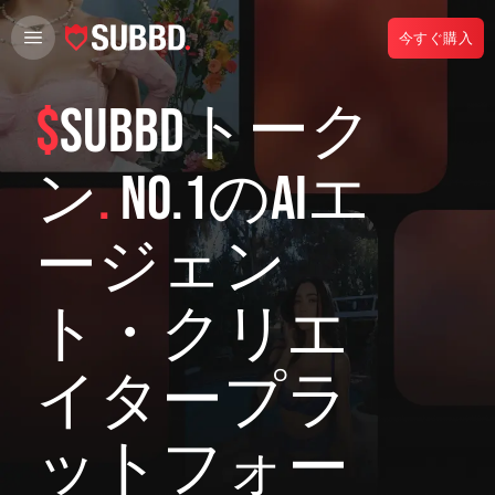
今すぐ購入
$
SUBBDトーク
ン
.
No.1のAIエ
ージェン
ト・クリエ
イタープラ
ットフォー