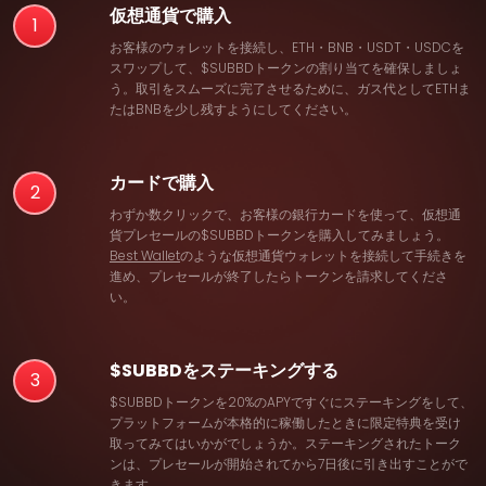
仮想通貨で購入
1
お客様のウォレットを接続し、ETH・BNB・USDT・USDCを
スワップして、$SUBBDトークンの割り当てを確保しましょ
う。取引をスムーズに完了させるために、ガス代としてETHま
たはBNBを少し残すようにしてください。
カードで購入
2
わずか数クリックで、お客様の銀行カードを使って、仮想通
貨プレセールの$SUBBDトークンを購入してみましょう。
Best Wallet
のような仮想通貨ウォレットを接続して手続きを
進め、プレセールが終了したらトークンを請求してくださ
い。
$SUBBDをステーキングする
3
$SUBBDトークンを20%のAPYですぐにステーキングをして、
プラットフォームが本格的に稼働したときに限定特典を受け
取ってみてはいかがでしょうか。ステーキングされたトーク
ンは、プレセールが開始されてから7日後に引き出すことがで
きます。