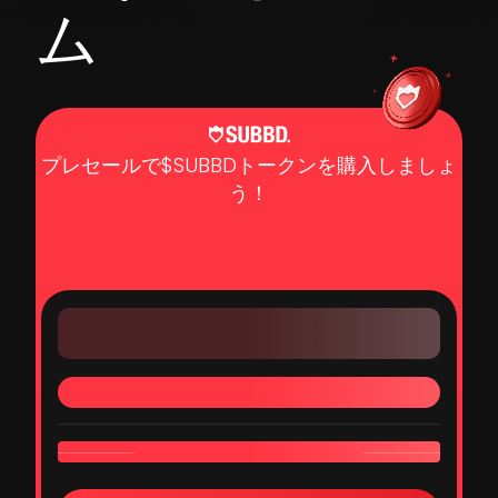
ム
プレセールで$SUBBDトークンを購入しましょ
う！
0
0
0
0
日
時間
分
秒
完売まであと
1 $SUBBD = $0.0337