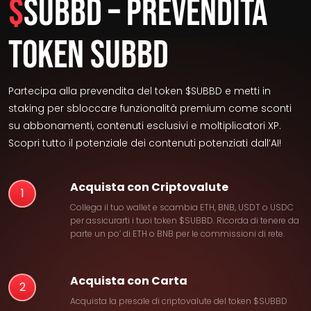
$
SUBBD – Prevendita
Token SUBBD
Partecipa alla prevendita del token $SUBBD e metti in
staking per sbloccare funzionalità premium come sconti
su abbonamenti, contenuti esclusivi e moltiplicatori XP.
Scopri tutto il potenziale dei contenuti potenziati dall’AI!
Acquista con Criptovalute
1
Collega il tuo wallet e scambia ETH, BNB, USDT o USDC
per assicurarti i tuoi token $SUBBD. Ricorda di tenere da
parte un po’ di ETH o BNB per le commissioni di rete.
Acquista con Carta
2
Acquista la presale di criptovalute del token $SUBBD