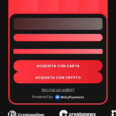
0
0
0
0
GIORNI
ORE
MINUTI
SECONDI
Fino a ESAURIMENTO
1 $SUBBD = $0.0337
ACQUISTA CON CARTA
ACQUISTA CON CRYPTO
Non hai un wallet?
Powered by