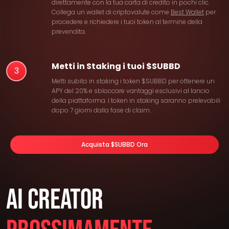
direttamente con la tua carta di credito in pochi clic.
Collega un wallet di criptovalute come
Best Wallet
per
procedere e richiedere i tuoi token al termine della
prevendita.
Metti in Staking i tuoi $SUBBD
3
Metti subito in staking i token $SUBBD per ottenere un
APY del 20% e sbloccare vantaggi esclusivi al lancio
della piattaforma. I token in staking saranno prelevabili
dopo 7 giorni dalla fase di claim.
Acquista $SUBBD Ora
AI Creator